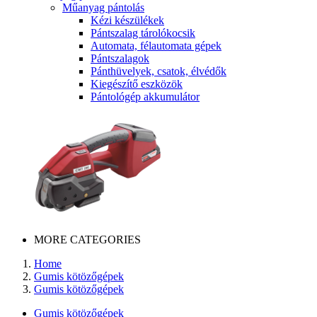
Műanyag pántolás
Kézi készülékek
Pántszalag tárolókocsik
Automata, félautomata gépek
Pántszalagok
Pánthüvelyek, csatok, élvédők
Kiegészítő eszközök
Pántológép akkumulátor
MORE CATEGORIES
Home
Gumis kötözőgépek
Gumis kötözőgépek
Gumis kötözőgépek