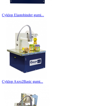
Cyklop Elastobinder gumi...
Cyklop Axro2Basic gumi...