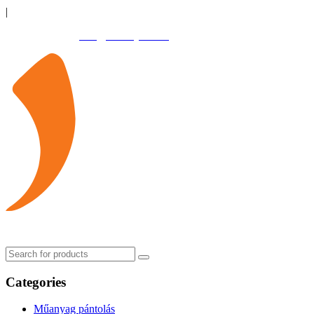
|
+36 96 517 905
info@kakonyikft.hu
Categories
Műanyag pántolás